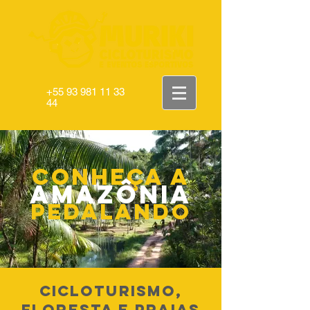
+55 93 981 11 33
44
conheça a
amazônia
pedalando
cicloturismo,
floresta e praias