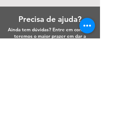
Precisa de ajuda?
Ainda tem dúvidas? Entre em contato,
teremos o maior prazer em dar a
melhor orientação.
(93) 98111-3344
murikicicloturismo@gmail.com