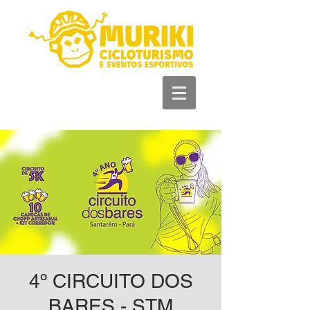
+55 93 981 11 33
44
4º CIRCUITO DOS
BARES - STM