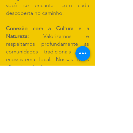
você se encantar com cada
descoberta no caminho.
Conexão com a Cultura e a
Natureza:
Valorizamos e
respeitamos profundamente as
comunidades tradicionais e o
ecossistema local. Nossas rotas
são desenhadas para promover
um encontro verdadeiro e
respeitoso com as pessoas e a
floresta.
Segurança e Expertise Técnica:
Nossa experiência em mecânica
de mountain bike e logística
outdoor garante que sua aventura